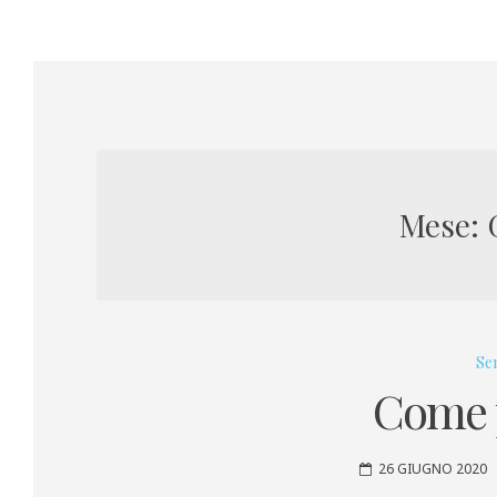
Skip
to
content
Mese:
Se
Come 
26 GIUGNO 2020