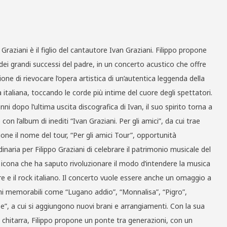
 Graziani è il figlio del cantautore Ivan Graziani. Filippo propone
 dei grandi successi del padre, in un concerto acustico che offre
ione di rievocare l’opera artistica di un’autentica leggenda della
 italiana, toccando le corde più intime del cuore degli spettatori.
nni dopo l’ultima uscita discografica di Ivan, il suo spirito torna a
 con l’album di inediti “Ivan Graziani. Per gli amici”, da cui trae
zione il nome del tour, “Per gli amici Tour”, opportunità
dinaria per Filippo Graziani di celebrare il patrimonio musicale del
 icona che ha saputo rivoluzionare il modo d’intendere la musica
re e il rock italiano. Il concerto vuole essere anche un omaggio a
i memorabili come “Lugano addio”, “Monnalisa”, “Pigro”,
e”, a cui si aggiungono nuovi brani e arrangiamenti. Con la sua
 chitarra, Filippo propone un ponte tra generazioni, con un