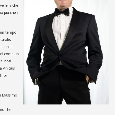
e le liriche
o più che i
i un tempo,
turale,
a con le
zoni come un
si noti
a Vinicius
 Thor
 cui Massimo
nno che