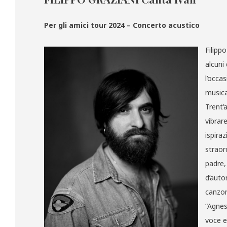
Per gli amici tour 2024 – Concerto acustico
Filippo
alcuni
l’occas
musica
Trent’a
vibrare
ispira
straor
padre,
d’auto
canzon
“Agnes
voce e