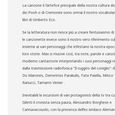
La canzone è l’artefice principale della nostra cultura dov
dei Pooh o di Cremonini sono ormai il nostro vocabolari
libri di Umberto Eco.
Se la letteratura non riesce più a creare l’entusiasmo d
le canzonette invece sono il nostro vero riferimento cul
insieme ai vari personaggi che infestano la nostra epoc
loro storie. Max si muove così, tra note, parole e can
moderno cantastorie interpretando i suoi personaggi re
dalla trasmissione radiofonica “Il ruggito del coniglio”: d
Du Marones, Demetrios Parakulis, Fata Paiella, Mitico
Ranucci, Tamarro Venier .
Inevitabili le incursioni di vari protagonisti della tv tra
Giletti il cronista senza paura, Alessandro Borghese e
Cannavacciuolo, con la presenza dell’ex sindaco Alema