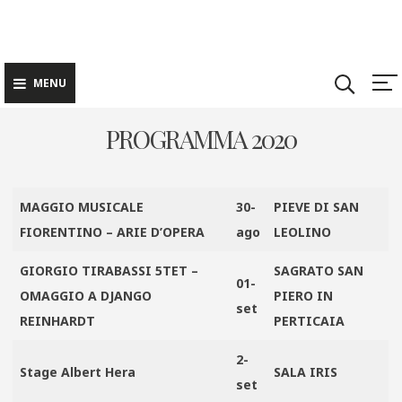
Skip
to
content
MENU
PROGRAMMA 2020
MAGGIO MUSICALE
30-
PIEVE DI SAN
FIORENTINO – ARIE D’OPERA
ago
LEOLINO
GIORGIO TIRABASSI 5TET –
SAGRATO SAN
01-
OMAGGIO A DJANGO
PIERO IN
set
REINHARDT
PERTICAIA
2-
Stage Albert Hera
SALA IRIS
set