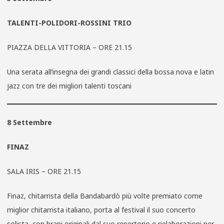
TALENTI-POLIDORI-ROSSINI TRIO
PIAZZA DELLA VITTORIA – ORE 21.15
Una serata all’insegna dei grandi classici della bossa nova e latin
jazz con tre dei migliori talenti toscani
8 Settembre
FINAZ
SALA IRIS – ORE 21.15
Finaz, chitarrista della Bandabardò più volte premiato come
miglior chitarrista italiano, porta al festival il suo concerto
solista, con brani originali dal suo repertorio e rielaborazioni per